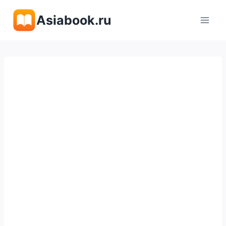
Перейти
Asiabook.ru
к
содержимому