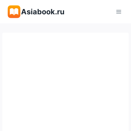
Перейти
Asiabook.ru
к
содержимому