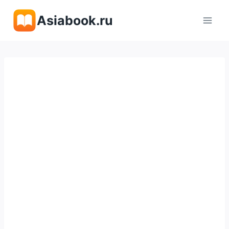
Перейти
Asiabook.ru
к
содержимому