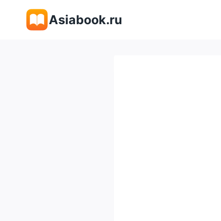
Перейти
Asiabook.ru
к
содержимому