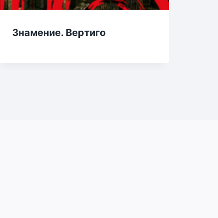
Знамение. Вертиго
Де