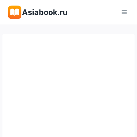
Перейти
Asiabook.ru
к
содержимому