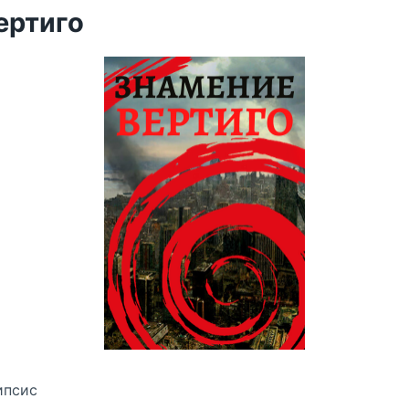
ертиго
ипсис