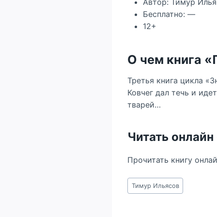
Автор: Тимур Илья
Бесплатно: —
12+
О чем книга 
Третья книга цикла «З
Ковчег дал течь и иде
тварей…
Читать онлайн
Прочитать книгу онла
Метки
Тимур Ильясов
записи: