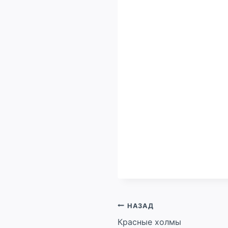
Навигация
НАЗАД
Красные холмы
по