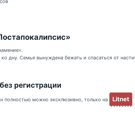
сов
«Постапокалипсис»
намение».
т ко дну. Семья вынуждена бежать и спасаться от наст
 без регистрации
Litnet
йн полностью можно эксклюзивно, только на