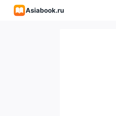
Перейти
Asiabook.ru
к
содержимому