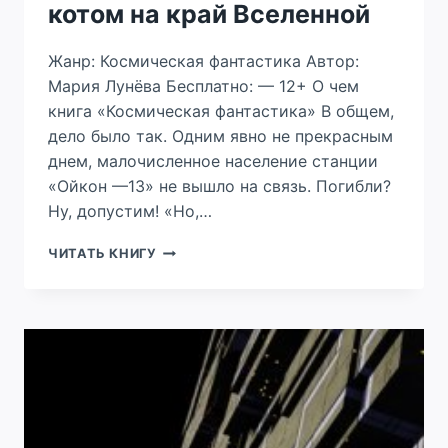
котом на край Вселенной
Жанр: Космическая фантастика Автор:
Мария Лунёва Бесплатно: — 12+ О чем
книга «Космическая фантастика» В общем,
дело было так. Одним явно не прекрасным
днем, малочисленное население станции
«Ойкон —13» не вышло на связь. Погибли?
Ну, допустим! «Но,…
В
ЧИТАТЬ КНИГУ
ОБЪЯТЬЯХ
СТРАХА,
ИЛИ
ЗА
КОТОМ
НА
КРАЙ
ВСЕЛЕННОЙ