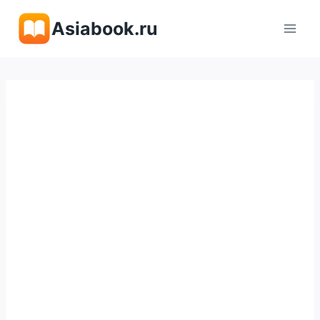
Перейти
Asiabook.ru
к
содержимому