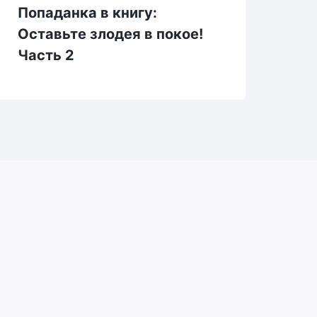
Попаданка в книгу:
Же
Оставьте злодея в покое!
ва
Часть 2