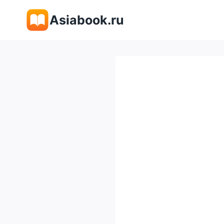
Перейти
Asiabook.ru
к
содержимому