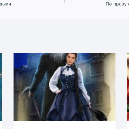
адыки
По праву 