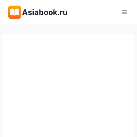
Перейти
Asiabook.ru
к
содержимому