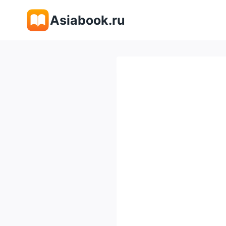
Перейти
Asiabook.ru
к
содержимому