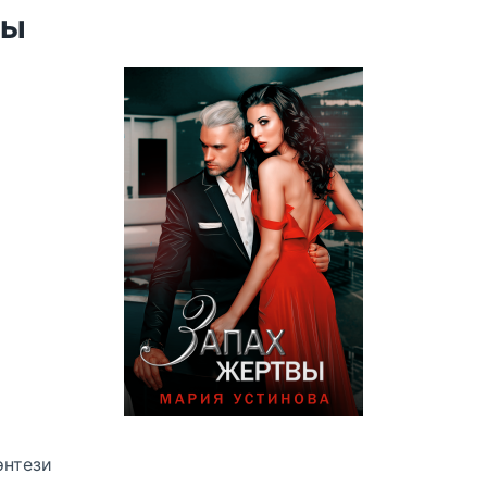
вы
энтези