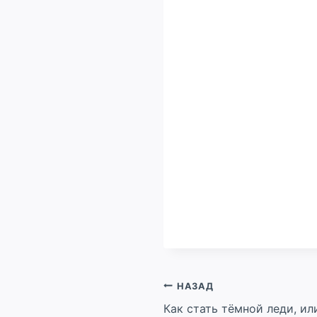
Навигация
НАЗАД
Как стать тёмной леди, ил
по