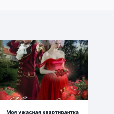
Моя ужасная квартирантка
На