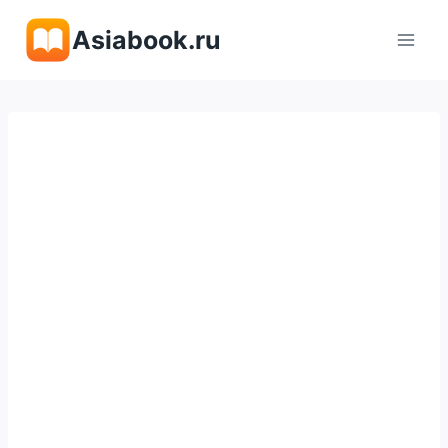
Перейти
Asiabook.ru
к
содержимому