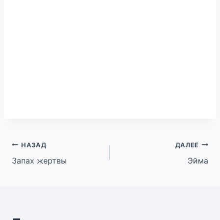
Навигация
НАЗАД
ДАЛЕЕ
Запах жертвы
Эйма
по
записям