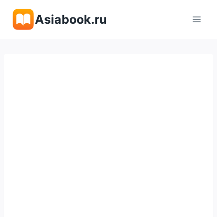
Перейти
Asiabook.ru
к
содержимому