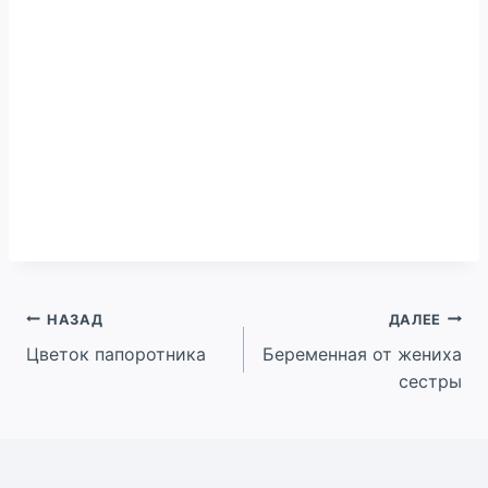
Навигация
НАЗАД
ДАЛЕЕ
Цветок папоротника
Беременная от жениха
по
сестры
записям