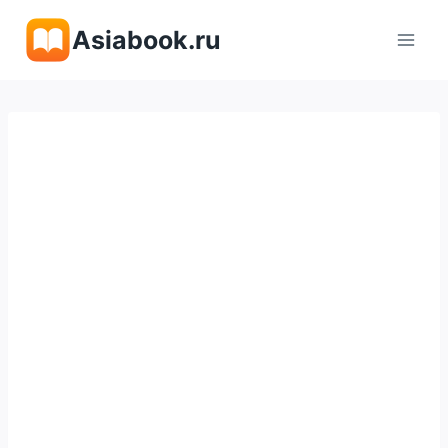
Перейти
Asiabook.ru
к
содержимому