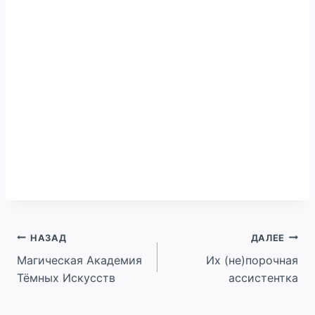
Навигация
НАЗАД
ДАЛЕЕ
Магическая Академия
Их (не)порочная
по
Тёмных Искусств
ассистентка
записям