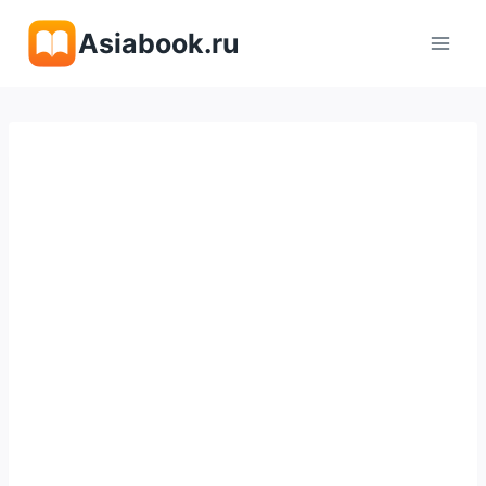
Перейти
Asiabook.ru
к
содержимому