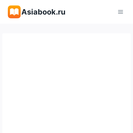
Перейти
Asiabook.ru
к
содержимому