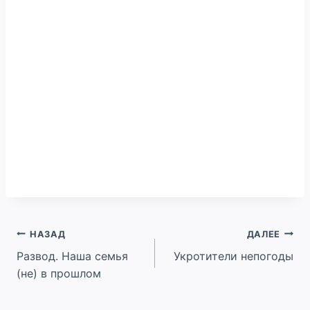
Навигация
НАЗАД
ДАЛЕЕ
Развод. Наша семья
Укротители непогоды
по
(не) в прошлом
записям