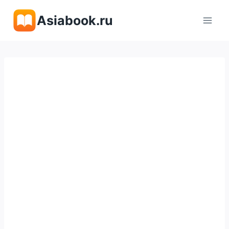
Перейти
Asiabook.ru
к
содержимому