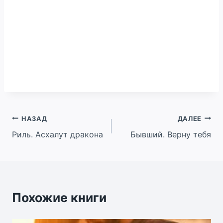
Навигация
НАЗАД
ДАЛЕЕ
Риль. Асхалут дракона
Бывший. Верну тебя
по
записям
Похожие книги