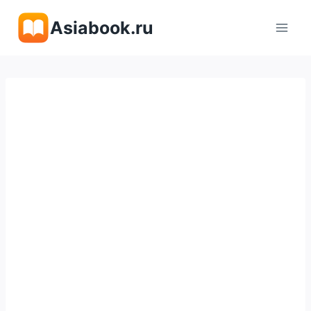
Перейти
Asiabook.ru
к
содержимому