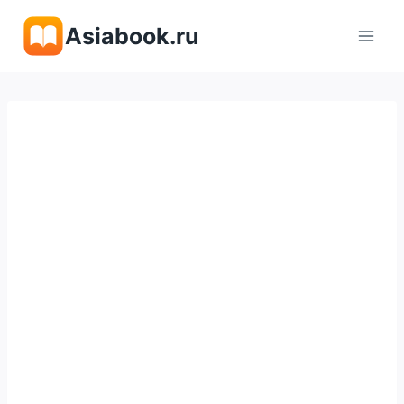
Перейти
Asiabook.ru
к
содержимому