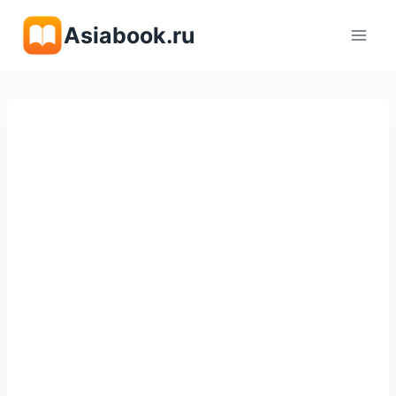
Перейти
Asiabook.ru
к
содержимому