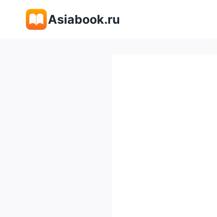
Перейти
Asiabook.ru
к
содержимому