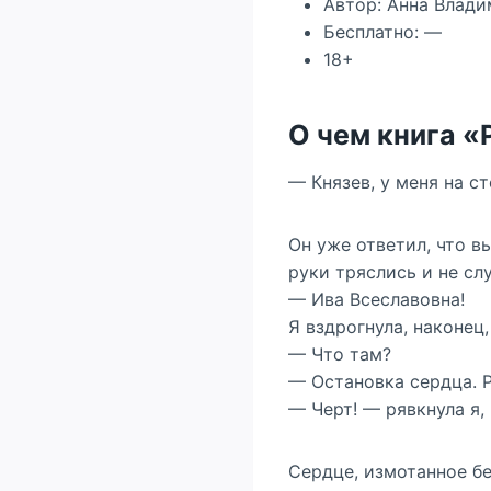
Автор: Анна Влад
Бесплатно: —
18+
О чем книга «
— Князев, у меня на с
Он уже ответил, что вы
руки тряслись и не с
— Ива Всеславовна!
Я вздрогнула, наконец
— Что там?
— Остановка сердца. 
— Черт! — рявкнула я,
Сердце, измотанное бе