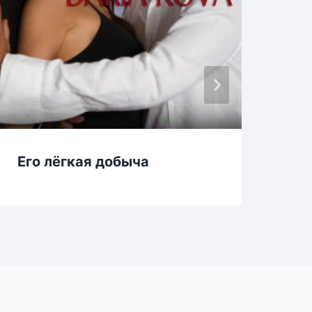
Его лёгкая добыча
Жа