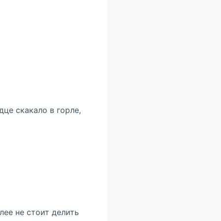
дце скакало в горле,
лее не стоит делить