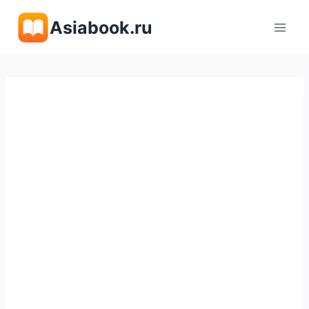
Перейти
Asiabook.ru
к
содержимому