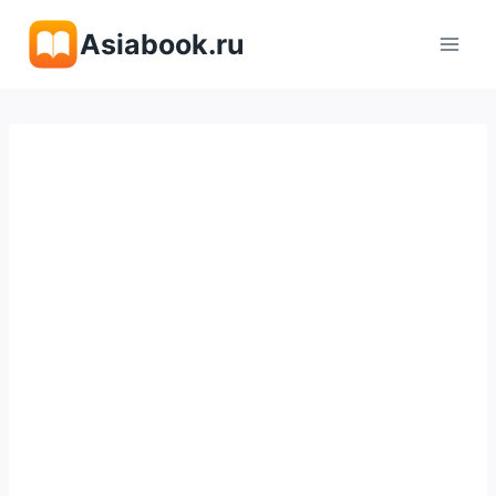
Перейти
Asiabook.ru
к
содержимому