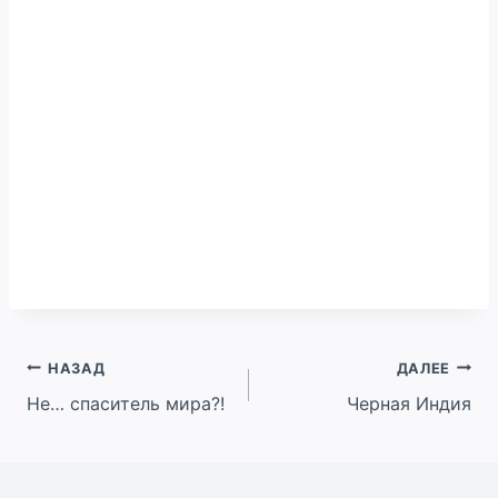
Навигация
НАЗАД
ДАЛЕЕ
Не… спаситель мира?!
Черная Индия
по
записям