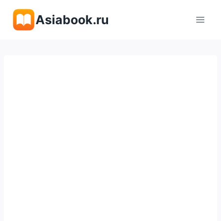
Перейти
Asiabook.ru
к
содержимому