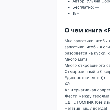
Автор: Ульяна Соб
Бесплатно: —
18+
О чем книга «
Мне заплатили, чтобы 
заплатили, чтобы я сл
разорвется на куски, к
Много мата
Много откровенного с
Отмороженный и бесп
Единорожки есть )))
ХЭ
Альтернативная совре
Жести между героями н
ОДНОТОМНИК (без изм
Негатив чищу всегда!