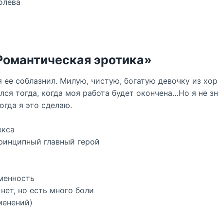
олева
Романтическая эротика»
я ее соблазнил. Милую, чистую, богатую девочку из хо
ился тогда, когда моя работа будет окончена…Но я не з
огда я это сделаю.
екса
ринципный главный герой
менность
ет, но есть много боли
енений)