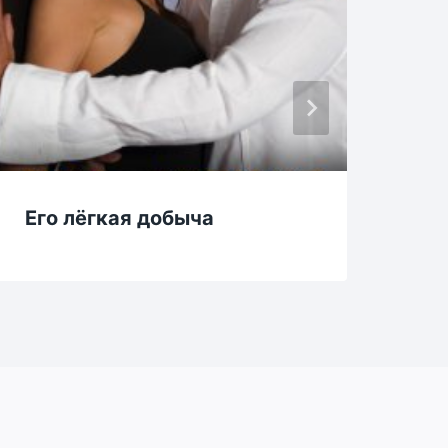
Его лёгкая добыча
Жа