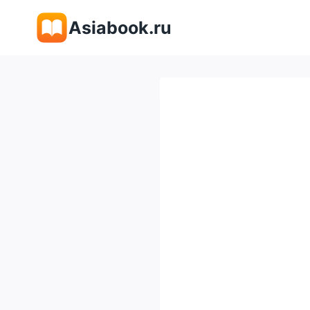
Перейти
Asiabook.ru
к
содержимому