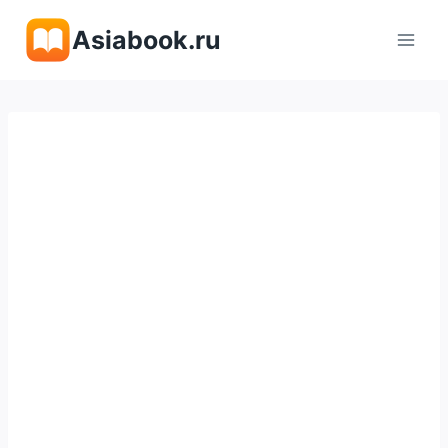
Перейти
Asiabook.ru
к
содержимому