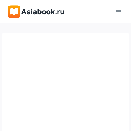
Перейти
Asiabook.ru
к
содержимому