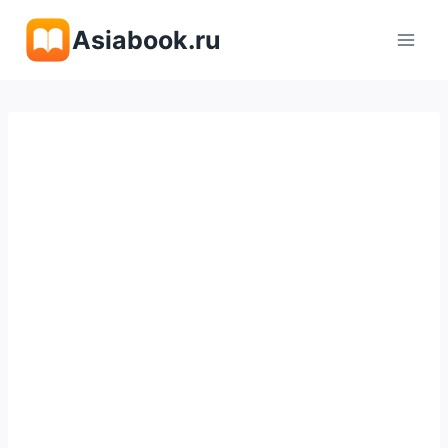
Перейти
Asiabook.ru
к
содержимому