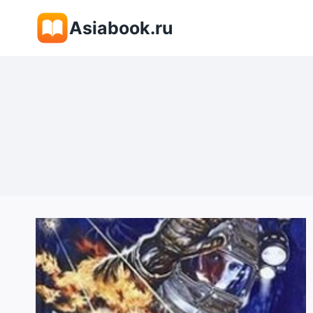
Перейти
Asiabook.ru
к
содержимому