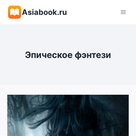
Перейти
Asiabook.ru
к
содержимому
Эпическое фэнтези