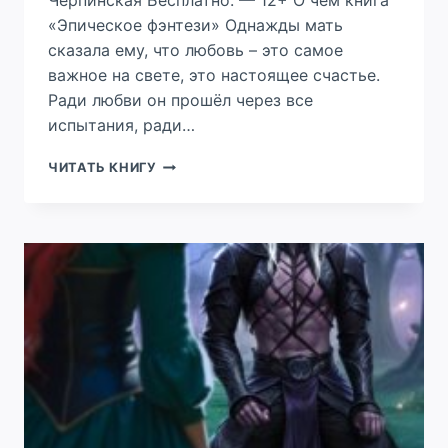
Черпинская Бесплатно: — 12+ О чем книга
«Эпическое фэнтези» Однажды мать
сказала ему, что любовь – это самое
важное на свете, это настоящее счастье.
Ради любви он прошёл через все
испытания, ради…
ВОРОН
ЧИТАТЬ КНИГУ
И
РАДУГА.
КНИГА
4