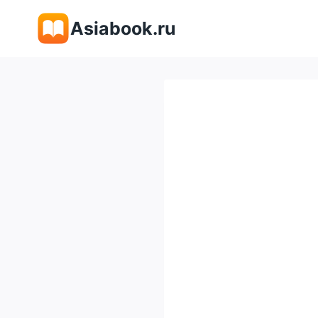
Перейти
Asiabook.ru
к
содержимому