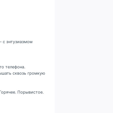
— с энтузиазмом
го телефона.
лышать сквозь громкую
 Горячее. Порывистое.