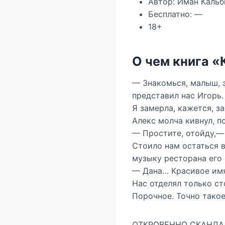
Автор: Иман Кальб
Бесплатно: —
18+
О чем книга 
— Знакомься, малыш, э
представил нас Игорь.
Я замерла, кажется, з
Алекс молча кивнул, п
— Простите, отойду,— 
Стоило нам остаться 
музыку ресторана его 
— Дана… Красивое имя…
Нас отделял только ст
Порочное. Точно такое
ОТКРОВЕННО СКАНДА