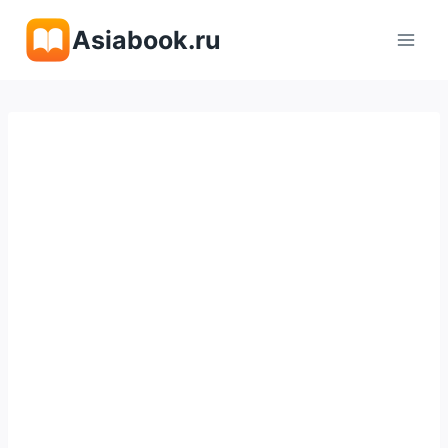
Перейти
Asiabook.ru
к
содержимому