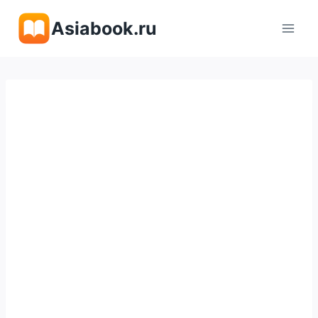
Перейти
Asiabook.ru
к
содержимому