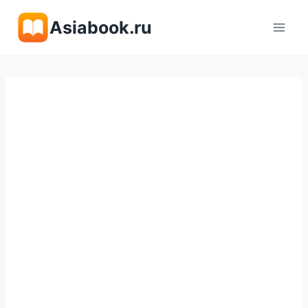
Перейти
Asiabook.ru
к
содержимому