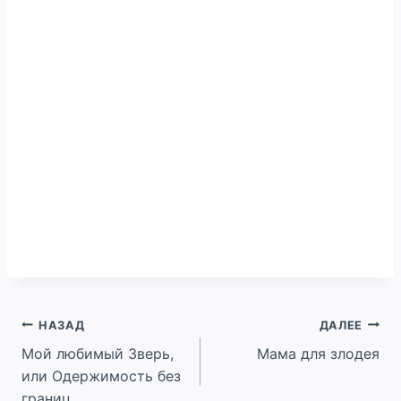
Навигация
НАЗАД
ДАЛЕЕ
Мой любимый Зверь,
Мама для злодея
по
или Одержимость без
записям
границ