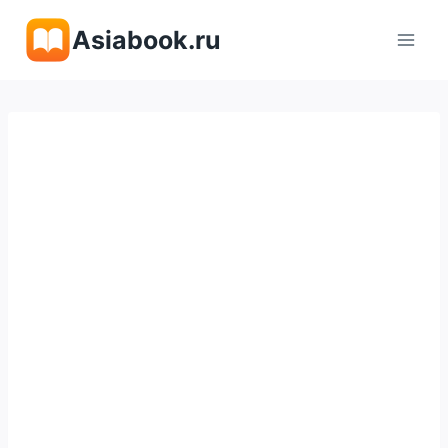
Перейти
Asiabook.ru
к
содержимому