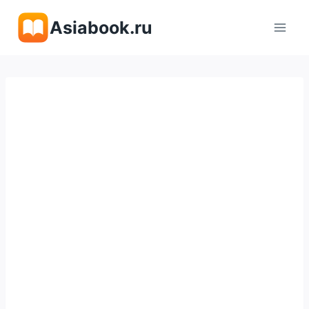
Перейти
Asiabook.ru
к
содержимому