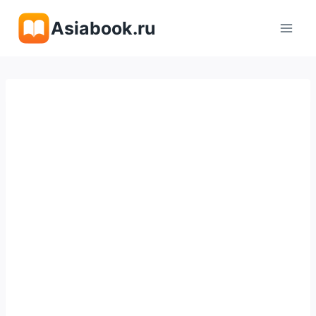
Перейти
Asiabook.ru
к
содержимому