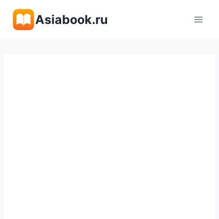
Перейти
Asiabook.ru
к
содержимому