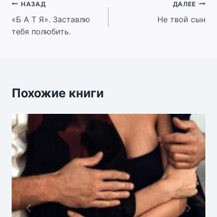
Навигация
НАЗАД
ДАЛЕЕ
«Б А Т Я». Заставлю
Не твой сын
по
тебя полюбить.
записям
Похожие книги