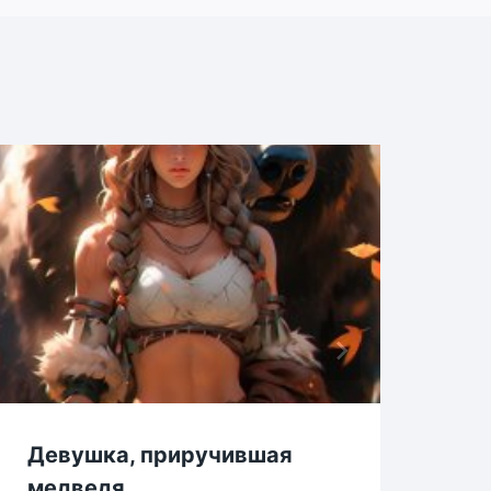
Девушка, приручившая
Зе
медведя