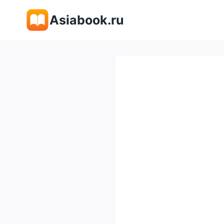
Перейти
Asiabook.ru
к
содержимому