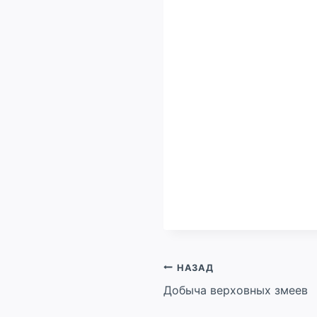
Навигация
НАЗАД
Добыча верховных змеев
по