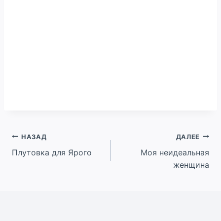
Навигация
НАЗАД
ДАЛЕЕ
Плутовка для Ярого
Моя неидеальная
по
женщина
записям