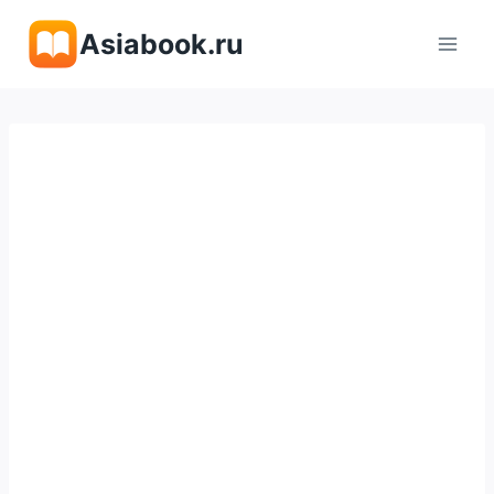
Перейти
Asiabook.ru
к
содержимому