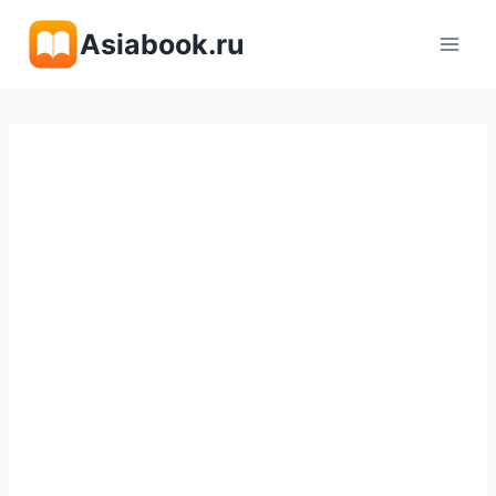
Перейти
Asiabook.ru
к
содержимому