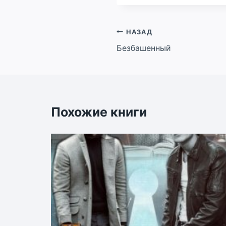
Навигация
НАЗАД
Безбашенный
по
записям
Похожие книги