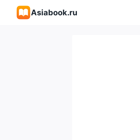
Перейти
Asiabook.ru
к
содержимому