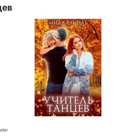
цев
ман