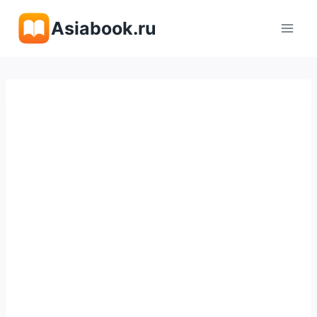
Перейти
Asiabook.ru
к
содержимому