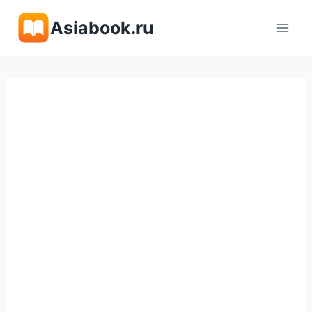
Перейти
Asiabook.ru
к
содержимому