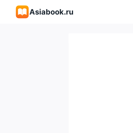
Перейти
Asiabook.ru
к
содержимому