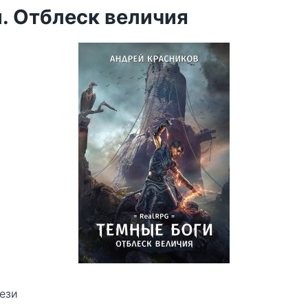
. Отблеск величия
ези