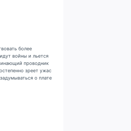
твовать более
идут войны и льется
ачинающий проводник
постепенно зреет ужас
 задумываться о плате