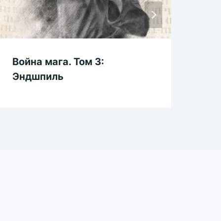
Война мага. Том 3:
Ох
Эндшпиль
8.