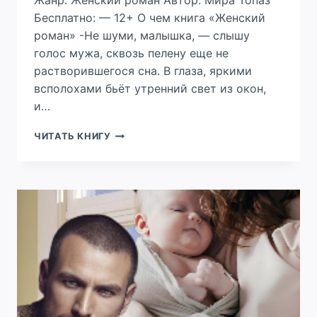
Жанр: Женский роман Автор: Мира Топаз
Бесплатно: — 12+ О чем книга «Женский
роман» -Не шуми, малышка, — слышу
голос мужа, сквозь пелену еще не
растворившегося сна. В глаза, яркими
всполохами бьёт утренний свет из окон,
и…
ИЗМЕНА.
ЧИТАТЬ КНИГУ
(НЕ)ЛЮБИМЫЙ
МОЙ