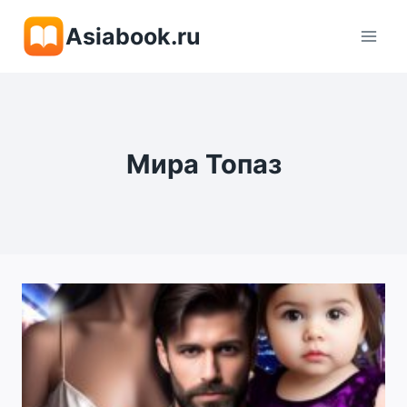
Перейти
Asiabook.ru
к
содержимому
Мира Топаз