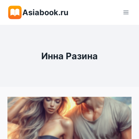
Перейти
Asiabook.ru
к
содержимому
Инна Разина