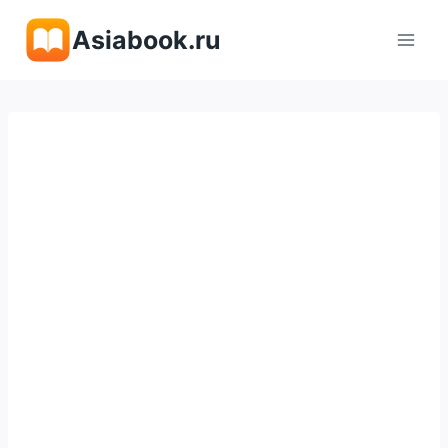
Перейти
Asiabook.ru
к
содержимому