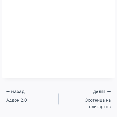
Навигация
НАЗАД
ДАЛЕЕ
Аддон 2.0
Охотница на
по
олигархов
записям