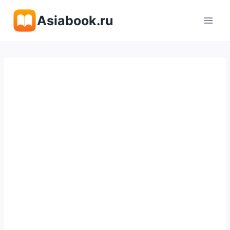
Перейти
Asiabook.ru
к
содержимому