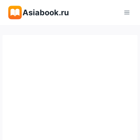
Перейти
Asiabook.ru
к
содержимому